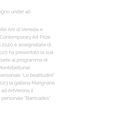
isegno under 40
le Arti di Venezia e
 Contemporary Art Prize
l 2020 è assegnataria di
2020 ha presentato la sua
 parte al programma di
Montebelluna).
ersonale "Le beatitudini"
2023 la galleria Marignana
ad ArtVerona il
 personale "Barricades"