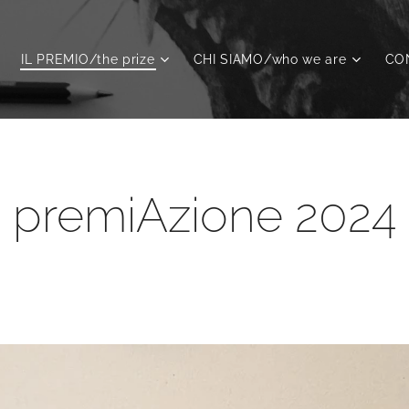
IL PREMIO/the prize
CHI SIAMO/who we are
CON
premiAzione 2024